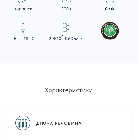
порошок
500 г
6 міс
9
+5…+18° С
2-3·10
КУО/мл/г
-
+
Додати
в
Характеристики
кошик
Додати
в
кошик
ДІЮЧА РЕЧОВИНА