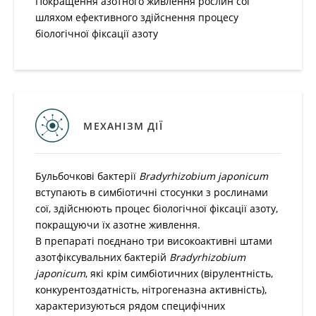
Покращення азотного живлення рослин сої
шляхом ефективного здійснення процесу
біологічної фіксації азоту
МЕХАНІЗМ ДІЇ
Бульбочкові бактерії
Bradyrhizobium japonicum
вступають в симбіотичні стосунки з рослинами
сої, здійснюють процес біологічної фіксації азоту,
покращуючи їх азотне живлення.
В препараті поєднано три високоактивні штами
азотфіксувальних бактерій
Bradyrhizobium
japonicum
, які крім симбіотичних (вірулентність,
конкурентоздатність, нітрогеназна активність),
характеризуються рядом специфічних