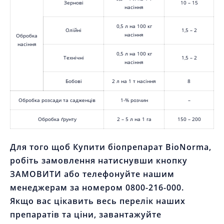
Зернові
10 – 15
насіння
0,5 л на 100 кг
Олійні
1,5 – 2
насіння
Обробка
насіння
0,5 л на 100 кг
Технічні
1,5 – 2
насіння
Бобові
2 л на 1 т насіння
8
Обробка розсади та садженців
1-% розчин
–
Обробка ґрунту
2 – 5 л на 1 га
150 – 200
Для того щоб Купити біопрепарат BioNorma,
робіть замовлення натиснувши кнопку
ЗАМОВИТИ або телефонуйте нашим
менеджерам за номером 0800-216-000.
Якщо вас цікавить весь перелік наших
препаратів та ціни, завантажуйте