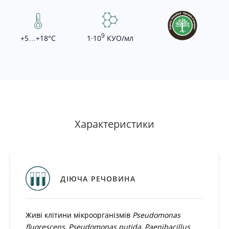
9
+5…+18°С
1·10
КУО/мл
-
+
Додати
в
Характеристики
кошик
Додати
в
кошик
ДІЮЧА РЕЧОВИНА
Живі клітини мікроорганізмів
Pseudomonas
fluorescens, Pseudomonas putida, Paenibacillus