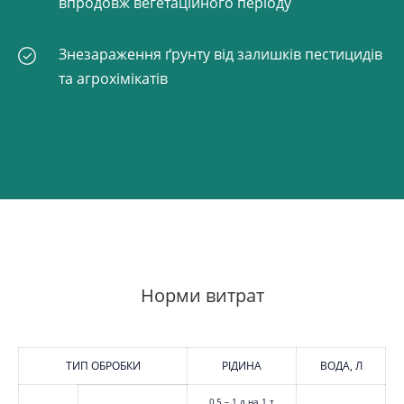
впродовж вегетаційного періоду
Знезараження ґрунту від залишків пестицидів
та агрохімікатів
Норми витрат
ТИП ОБРОБКИ
РІДИНА
ВОДА, Л
0,5 – 1 л на 1 т