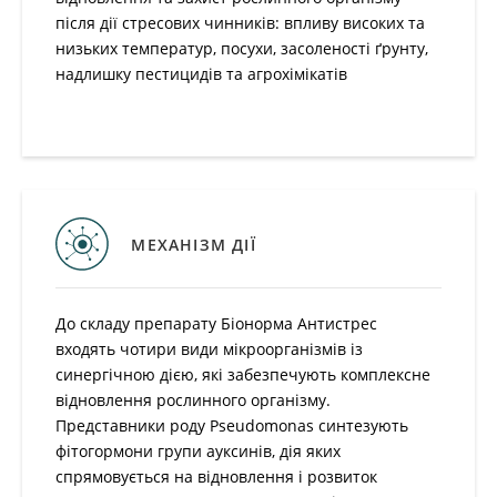
після дії стресових чинників: впливу високих та
низьких температур, посухи, засоленості ґрунту,
надлишку пестицидів та агрохімікатів
МЕХАНІЗМ ДІЇ
До складу препарату Біонорма Антистрес
входять чотири види мікроорганізмів із
синергічною дією, які забезпечують комплексне
відновлення рослинного організму.
Представники роду Pseudomonas синтезують
фітогормони групи ауксинів, дія яких
спрямовується на відновлення і розвиток