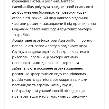
кореневої системи рослини. Бактерії
Paenibacillus polymyxa завдяки своїй схильності
до формування біоплівок на поверхні кореня
створюють захисний шар навколо підземної
частини рослини, захищаючи її від проникнення
будь-яких патогенних форм ґрунтових бактерій
та грибків.
Асоціативні азотфіксатори Azospirillum lipoferum
поповнюють запаси азоту в родючому шарі
ґрунту, а завдяки здатності закріплюватися в
ризоплані рослини ці бактерії активно
постачають азот до поверхні кореня та
забезпечують посилене азотне живлення
рослин. Мікроорганізми виду Pseudomonas
putida мають здатність розкладати залишки
пестицидів та агрохімікатів у ґрунті,
нейтралізуючи у такий спосіб післядію цих
препаратів для наступних культур сівозміни.