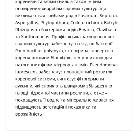
садових культур, що викликаються грибами родів
Fusarium, Septoria, Aspergillus, Phytophthora,
Colletotrichium, Botrytis, Rhizopus та бактеріями
родів Erwinia, Clavibacter та Xanthomonas.
Профілактика захворюваності садових культур
забезпечується дією бактерії Paenibacillus polymyxa,
яка вкриває поверхню кореня рослини біоплікою,
непроникною для патогенних форм мікроорганізмів.
Pseudomonas luorescens забезпечує повноцінний
розвиток кореневої системи, синтезує фітогормони
ауксини, які сприяють швидкому збільшенню площі
підземної частини рослини, а отже – покращують її
водне та мінеральне живлення, підвищують
вегетаційні показники та врожайність
СПОСОБИ ЗАСТОСУВАННЯ