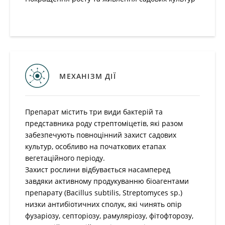
МЕХАНІЗМ ДІЇ
Препарат містить три види бактерій та представника
роду стрептоміцетів, які разом забезпечують
повноцінний захист садових культур, особливо на
початкових етапах вегетаційного періоду.
Захист рослини відбувається насамперед завдяки
активному продукуванню біоагентами препарату
(Bacillus subtilis, Streptomyces sp.) низки
антибіотичних сполук, які чинять опір фузаріозу,
септоріозу, рамуляріозу, фітофторозу, кореневій та
м’якій гнилі, а також іншим поширеним хворобам