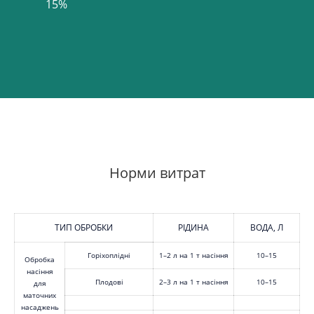
Норми витрат
ТИП ОБРОБКИ
РІДИНА
ВОДА, Л
Горіхоплідні
1–2 л на 1 т насіння
10–15
Обробка
насіння
Плодові
2–3 л на 1 т насіння
10–15
для
маточних
насаджень
Обробка розсади та садженців
1-% розчин
–
Обробка ґрунту
2–5 л на 1 га
150– 200