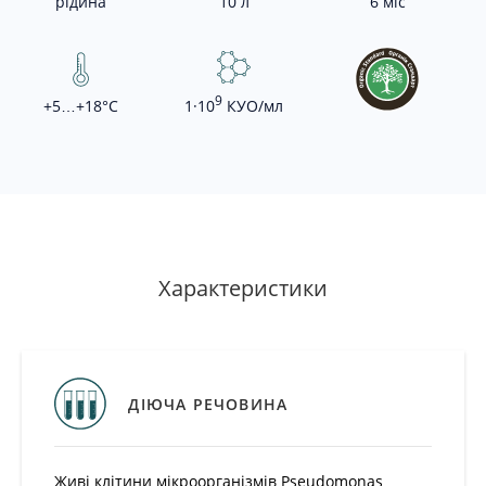
рідина
10 л
6 міс
9
+5…+18°С
1·10
КУО/мл
-
+
Додати
в
Характеристики
кошик
Додати
в
кошик
ДІЮЧА РЕЧОВИНА
Живі клітини мікроорганізмів Pseudomonas