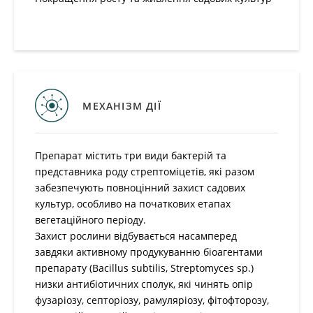
МЕХАНІЗМ ДІЇ
Препарат містить три види бактерій та представника
роду стрептоміцетів, які разом забезпечують
повноцінний захист садових культур, особливо на
початкових етапах вегетаційного періоду.
Захист рослини відбувається насамперед завдяки
активному продукуванню біоагентами препарату
(Bacillus subtilis, Streptomyces sp.) низки
антибіотичних сполук, які чинять опір фузаріозу,
септоріозу, рамуляріозу, фітофторозу, кореневій та
м’якій гнилі, а також іншим поширеним хворобам