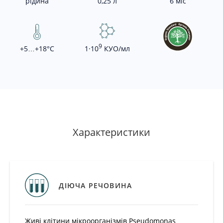
рідина
0,25 л
6 міс
9
+5…+18°С
1·10
КУО/мл
-
+
Додати
в
Характеристики
кошик
Додати
в
кошик
ДІЮЧА РЕЧОВИНА
Живі клітини мікроорганізмів Pseudomonas