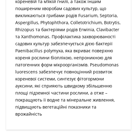
садових культур, що викликаються грибами родів
Fusarium, Septoria, Aspergillus, Phytophthora,
Colletotrichium, Botrytis, Rhizopus та бактеріями
родів Erwinia, Clavibacter та Xanthomonas.
Профілактика захворюваності садових культур
забезпечується дією бактерії Paenibacillus polymyxa,
яка вкриває поверхню кореня рослини біоплікою,
непроникною для патогенних форм мікроорганізмів.
Pseudomonas luorescens забезпечує повноцінний
розвиток кореневої системи, синтезує фітогормони
ауксини, які сприяють швидкому збільшенню площі
підземної частини рослини, а отже – покращують її
водне та мінеральне живлення, підвищують
вегетаційні показники та врожайність
СПОСОБИ ЗАСТОСУВАННЯ