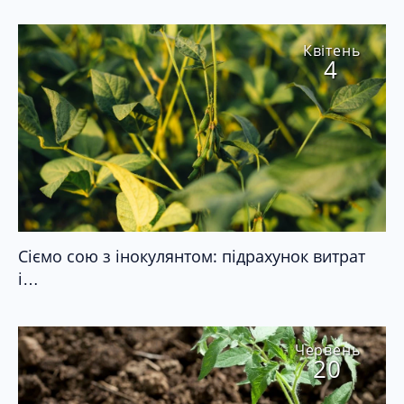
Квітень
4
Сіємо сою з інокулянтом: підрахунок витрат
і…
Червень
20