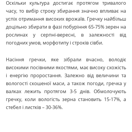
Оскільки культура достигає протягом тривалого
часу, то вибір строку збирання значно впливає на
успіх отримання високих врожаїв. Гречку найбільш
доцільно збирати в фазі побуріння 65-75% зерен на
рослинах у серпні-вересні, в залежності від
погодних умов, морфотипу і строків сівби.
Насіння гречки, яке зібрали вчасно, володіє
високими посівними якостями, має високу схожість
і енергію проростання. Залежно від величини та
вологості скошеної маси, а також погоди, гречка у
валках лежить протягом 3-5 днів. Обмолочують
гречку, коли вологість зерна становить 15-17%, а
стебел і листків – 30-36%.