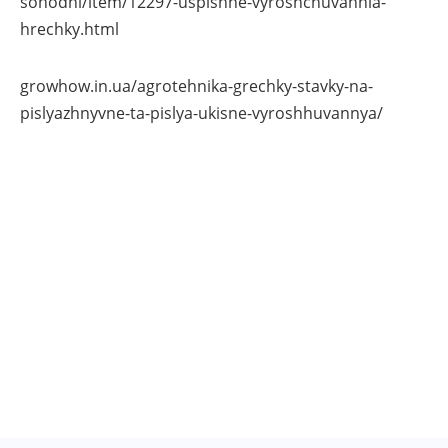
sohodni/item/12297-uspishne-vyroshchuvannia-
hrechky.html
growhow.in.ua/agrotehnika-grechky-stavky-na-
pislyazhnyvne-ta-pislya-ukisne-vyroshhuvannya/