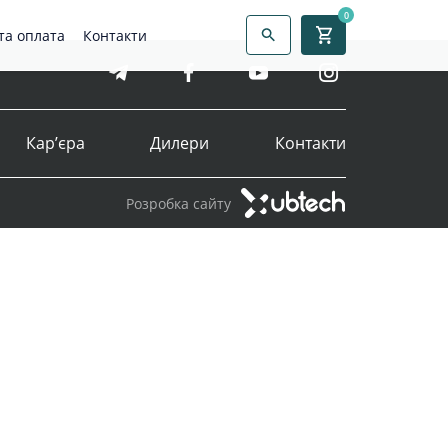
0
та оплата
Контакти
Кар’єра
Дилери
Контакти
Розробка сайту