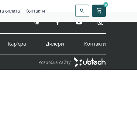
0
та оплата
Контакти
Кар’єра
Дилери
Контакти
Розробка сайту