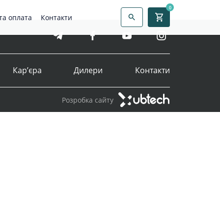
0
та оплата
Контакти
Кар’єра
Дилери
Контакти
Розробка сайту