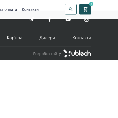
0
та оплата
Контакти
Кар’єра
Дилери
Контакти
Розробка сайту