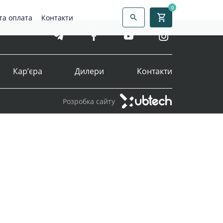
0
та оплата
Контакти
Кар’єра
Дилери
Контакти
Розробка сайту